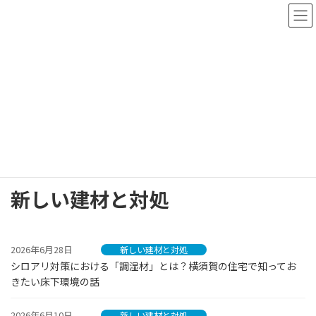
コ
ナ
ン
ビ
テ
ゲ
ン
ー
ツ
シ
塗装職人ブログ「塗装を読む」
へ
ョ
ス
ン
キ
に
ッ
移
プ
動
ホーム
塗装職人ブログ「塗装を読む」
塗装職人ブログ
新しい建材と対処
新しい建材と対処
2026年6月28日
新しい建材と対処
シロアリ対策における「調湿材」とは？横須賀の住宅で知ってお
きたい床下環境の話
2026年6月10日
新しい建材と対処