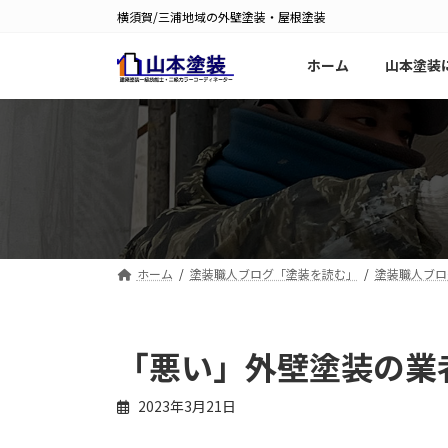
コ
ナ
横須賀/三浦地域の外壁塗装・屋根塗装
ン
ビ
テ
ゲ
ホーム
山本塗装
ン
ー
ツ
シ
へ
ョ
ス
ン
キ
に
ッ
移
プ
動
ホーム
塗装職人ブログ「塗装を読む」
塗装職人ブロ
「悪い」外壁塗装の業
2023年3月21日