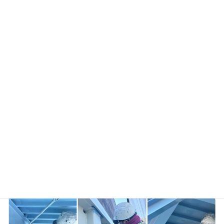
● 鉄骨・柱の外周部 雨風や塩害の影響を受けやすい
ため、エポキシ系錆止め（防錆効果の高い下塗り）シリコ
ン塗料仕上げ（2回塗り）の合計3回塗りで仕上げます。
●デッキプレート・内部鉄骨 劣化が少ないため、コス
トを抑えた仕様に。錆びている部分のみエポキシ防錆を補
修塗りした後、全体に錆止め入りウレタン塗料を2回塗り
します。