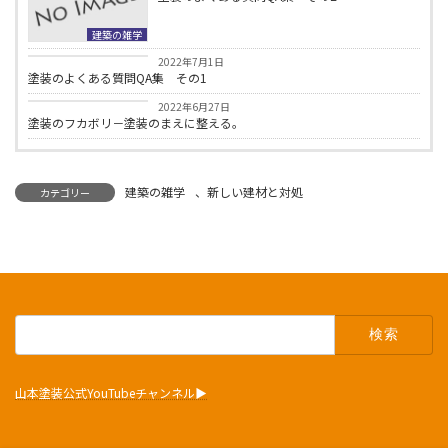
建築の雑学
建築の雑学
2022年7月1日
塗装のよくある質問QA集 その1
建築の雑学
2022年6月27日
塗装のフカボリ－塗装のまえに整える。
建築の雑学
、
新しい建材と対処
カテゴリー
検
索:
山本塗装公式YouTubeチャンネル▶︎