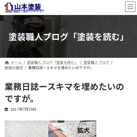
コ
ナ
ン
ビ
テ
ゲ
ン
ー
ツ
シ
塗装職人ブログ「塗装を読む」
へ
ョ
ス
ン
キ
に
ッ
移
プ
動
ホーム
塗装職人ブログ「塗装を読む」
塗装職人ブログ
建築の雑学
業務日誌ースキマを埋めたいのですが。
業務日誌ースキマを埋めたいの
ですが。
2017年7月29日