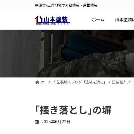
コ
ナ
横須賀/三浦地域の外壁塗装・屋根塗装
ン
ビ
テ
ゲ
ホーム
山本塗装
ン
ー
ツ
シ
へ
ョ
ス
ン
キ
に
ッ
移
プ
動
ホーム
塗装職人ブログ「塗装を読む」
塗装職人ブロ
｢掻き落とし｣の塀
2025年6月22日