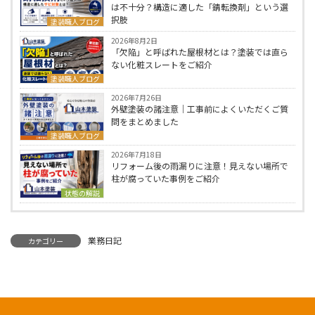
は不十分？構造に適した「錆転換剤」という選
択肢
塗装職人ブログ
2026年8月2日
「欠陥」と呼ばれた屋根材とは？塗装では直ら
ない化粧スレートをご紹介
塗装職人ブログ
2026年7月26日
外壁塗装の諸注意｜工事前によくいただくご質
問をまとめました
塗装職人ブログ
2026年7月18日
リフォーム後の雨漏りに注意！見えない場所で
柱が腐っていた事例をご紹介
状態の解説
業務日記
カテゴリー