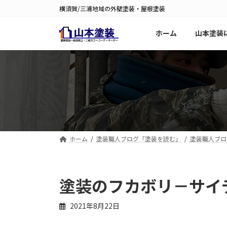
コ
ナ
横須賀/三浦地域の外壁塗装・屋根塗装
ン
ビ
テ
ゲ
ホーム
山本塗装
ン
ー
ツ
シ
へ
ョ
ス
ン
キ
に
ッ
移
プ
動
ホーム
塗装職人ブログ「塗装を読む」
塗装職人ブロ
塗装のフカボリ－サイ
2021年8月22日