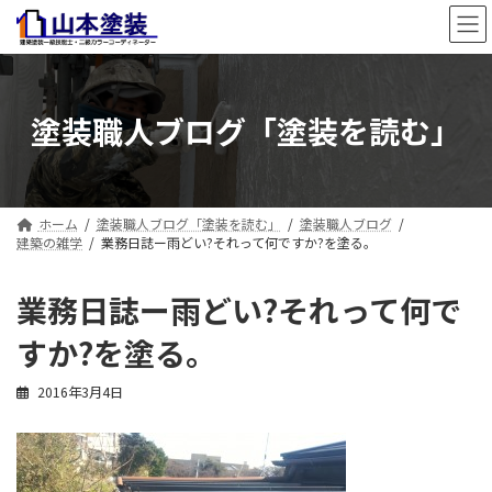
コ
ナ
ン
ビ
テ
ゲ
ン
ー
ツ
シ
塗装職人ブログ「塗装を読む」
へ
ョ
ス
ン
キ
に
ッ
移
プ
動
ホーム
塗装職人ブログ「塗装を読む」
塗装職人ブログ
建築の雑学
業務日誌ー雨どい?それって何ですか?を塗る。
業務日誌ー雨どい?それって何で
すか?を塗る。
2016年3月4日