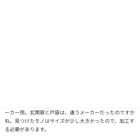
サッシコンビニwebサイトより(引用元にリンクします)
「ほぼ」同じ大きさのものが２つ見つかりましたが、元の
部品と違い樹脂製でした。そしてなぜか、両方とも違うメ
ーカー用。玄関扉と戸袋は、違うメーカーだったのですか
ね。見つけたモノはサイズが少し大きかったので、加工す
る必要があります。