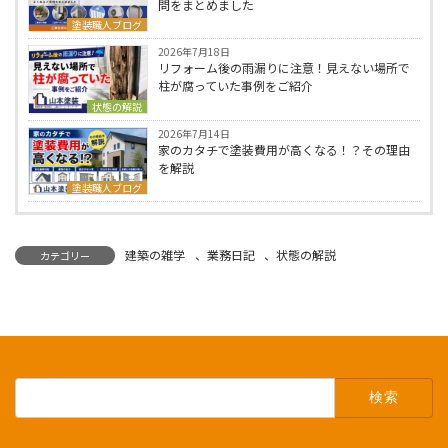
問をまとめました
塗装職人ブログ
2026年7月18日
リフォーム後の雨漏りに注意！見えない場所で
柱が腐っていた事例をご紹介
状態の解説
2026年7月14日
家のカタチで塗装費用が高くなる！？その理由
を解説
塗装職人ブログ
建築の雑学
、
業務日記
、
状態の解説
カテゴリー
検
索: