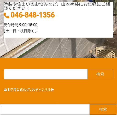
塗装や住まいのお悩みなど、山本塗装にお気軽にご相
談ください！
046-848-1356
受付時間 9:00-18:00
[ 土・日・祝日除く ]
検
索:
山本塗装公式YouTubeチャンネル▶︎
Copyright © 山本塗装. All Rights Reserved.
検
索: