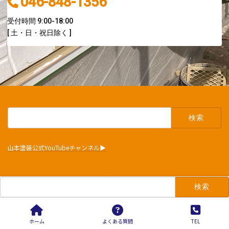
046-848-1356
受付時間 9:00-18:00
[ 土・日・祝日除く ]
検
索:
山本塗装公式YouTubeチャンネル▶︎
Copyright © 山本塗装. All Rights Reserved.
検
索:
ホーム
よくある質問
TEL