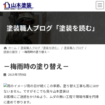
コ
ナ
ン
ビ
テ
ゲ
ン
ー
ツ
シ
塗装職人ブログ「塗装を読む」
へ
ョ
ス
ン
キ
に
ッ
移
プ
動
ホーム
塗装職人ブログ「塗装を読む」
塗装職人ブログ
建築の雑学
－梅雨時の塗り替え－
－梅雨時の塗り替え－
2015年7月9日
雨の日が続くこの季節。塗り替え工事も雨にはか
ないません。
ですがそこでも我々山本塗装は
お客様にご迷惑をかけぬよう、
ムダの無い工程で現場作業を円滑
に進めて参ります。