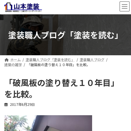
コ
ナ
ン
ビ
テ
ゲ
ン
ー
ツ
シ
塗装職人ブログ「塗装を読む」
へ
ョ
ス
ン
キ
に
ッ
移
プ
動
ホーム
塗装職人ブログ「塗装を読む」
塗装職人ブログ
建築の雑学
「破風板の塗り替え１０年目」を比較。
「破風板の塗り替え１０年目」
を比較。
2017年6月29日