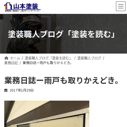
コ
ナ
ン
ビ
テ
ゲ
ン
ー
ツ
シ
塗装職人ブログ「塗装を読む」
へ
ョ
ス
ン
キ
に
ッ
移
プ
動
ホーム
塗装職人ブログ「塗装を読む」
塗装職人ブログ
業務日記
業務日誌ー雨戸も取りかえどき。
業務日誌ー雨戸も取りかえどき。
2017年1月29日