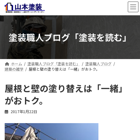
コ
ナ
ン
ビ
テ
ゲ
ン
ー
ツ
シ
塗装職人ブログ「塗装を読む」
へ
ョ
ス
ン
キ
に
ッ
移
プ
動
ホーム
塗装職人ブログ「塗装を読む」
塗装職人ブログ
建築の雑学
屋根と壁の塗り替えは「一緒」がおトク。
屋根と壁の塗り替えは「一緒」
がおトク。
2017年1月22日