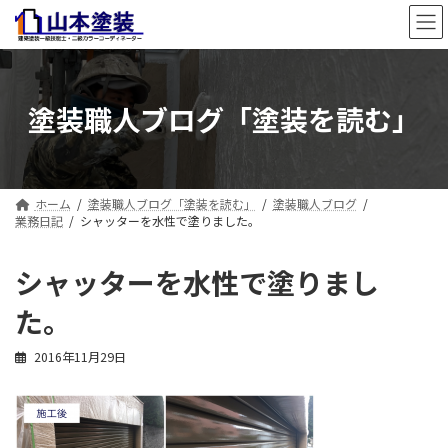
コ
ナ
ン
ビ
テ
ゲ
ン
ー
ツ
シ
塗装職人ブログ「塗装を読む」
へ
ョ
ス
ン
キ
に
ッ
移
プ
動
ホーム
塗装職人ブログ「塗装を読む」
塗装職人ブログ
業務日記
シャッターを水性で塗りました。
シャッターを水性で塗りまし
た。
2016年11月29日