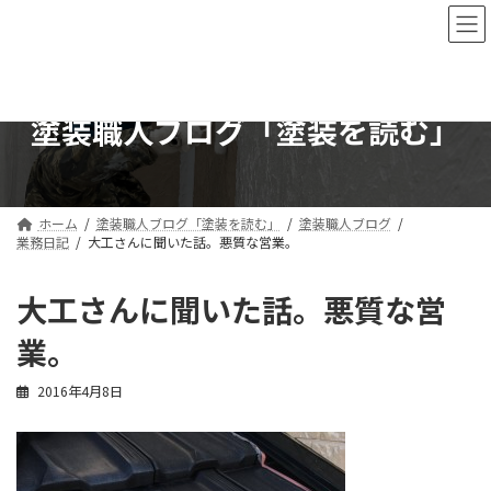
コ
ナ
ン
ビ
テ
ゲ
ン
ー
ツ
シ
塗装職人ブログ「塗装を読む」
へ
ョ
ス
ン
キ
に
ッ
移
プ
動
ホーム
塗装職人ブログ「塗装を読む」
塗装職人ブログ
業務日記
大工さんに聞いた話。悪質な営業。
大工さんに聞いた話。悪質な営
業。
2016年4月8日