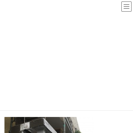
コ
ナ
ン
ビ
テ
ゲ
ン
ー
ツ
シ
塗装職人ブログ「塗装を読む」
へ
ョ
ス
ン
キ
に
ッ
移
プ
動
ホーム
塗装職人ブログ「塗装を読む」
塗装職人ブログ
業務日記
業務日誌ー「鉄製の手すり」を塗る。
業務日誌ー「鉄製の手すり」を
塗る。
2016年3月13日